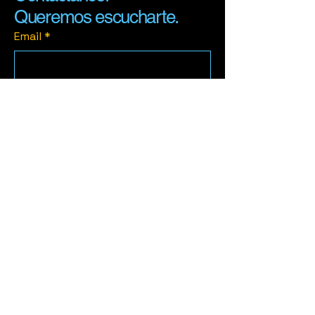
Queremos escucharte.
Email
*
Yes, subscribe me to your 
newsletter.
*
Subscribe
info@hobmediagroup.com
Miami, USA